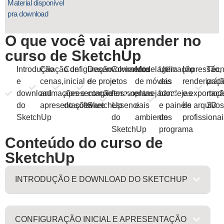
Material disponível
pra download
O que você vai aprender no
curso de SketchUp
Introdução
Criação de
Configuração
Desenvolvimento
Comandos
Modelagem
Utilização
Impressão,
Técn
e
cenas,
inicial e
de projetos
e
de móveis
das
renderizaç
prát
download
animações e
apresentação
completos no
ferramentas
planejados
bandejas
e exportaç
mod
do
apresentações
do software
SketchUp
essenciais
e
e painéis
de arquivo
3D
SketchUp
do
ambientes
do
profissiona
SketchUp
programa
Conteúdo do curso de
SketchUp
INTRODUÇÃO E DOWNLOAD DO SKETCHUP
CONFIGURAÇÃO INICIAL E APRESENTAÇÃO